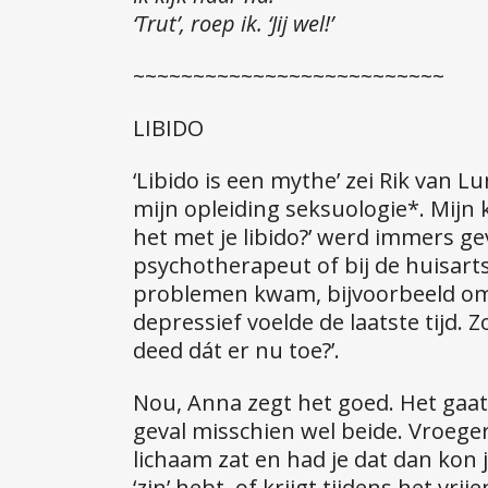
‘Trut’, roep ik. ‘Jij wel!’
~~~~~~~~~~~~~~~~~~~~~~~~~~
LIBIDO
‘Libido is een mythe’ zei Rik van L
mijn opleiding seksuologie*. Mijn k
het met je libido?’ werd immers ge
psychotherapeut of bij de huisarts.
problemen kwam, bijvoorbeeld omda
depressief voelde de laatste tijd. 
deed dát er nu toe?’.
Nou, Anna zegt het goed. Het gaat d
geval misschien wel beide. Vroeger
lichaam zat en had je dat dan kon 
‘zin’ hebt, of krijgt tijdens het vr