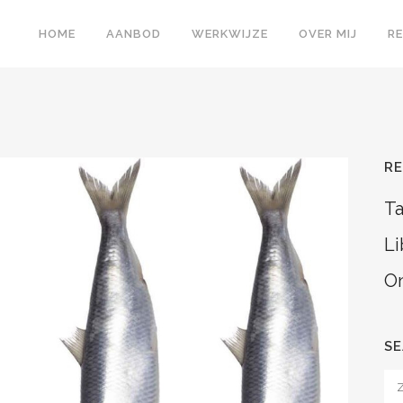
HOME
AANBOD
WERKWIJZE
OVER MIJ
R
R
Ta
Li
On
S