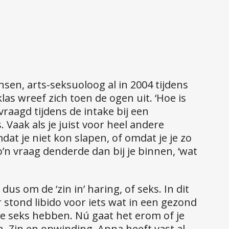
unsen, arts-seksuoloog al in 2004 tijdens
las wreef zich toen de ogen uit. ‘Hoe is
vraagd tijdens de intake bij een
 Vaak als je juist voor heel andere
t je niet kon slapen, of omdat je je zo
Zo’n vraag denderde dan bij je binnen, ‘wat
us om de ‘zin in’ haring, of seks. In dit
 stond libido voor iets wat in een gezond
je seks hebben. Nú gaat het erom of je
ijen. Zin en opwinding. Anna heeft vast al