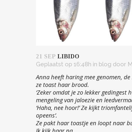
21 SEP
LIBIDO
Geplaatst op 16:48h
in
blog
door
M
Anna heeft haring mee genomen, de 
ze toast haar brood.
‘Zeker omdat je zo lekker gedingest h
mengeling van jaloezie en leedverma
‘Haha, nee hoor!’ Ze kijkt triomfantel
opeens’.
Ze pakt haar toastje en loopt naar b
Ik kijk haar na.